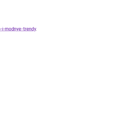
vo-i-modnye-trendy
.